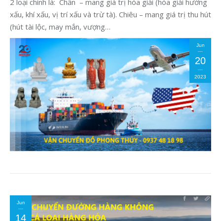
2 loại chính là: Chấn – mang giá trị hóa giải (hóa giải hướng
xấu, khí xấu, vị trí xấu và trừ tà). Chiêu – mang giá trị thu hút
(hút tài lộc, may mắn, vượng…
Jun
20
2023
Jun
14