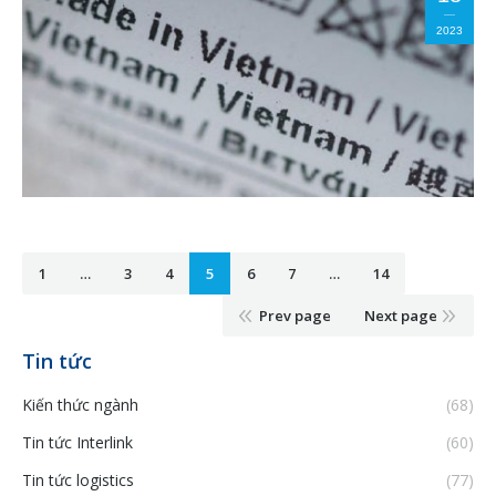
2023
1
…
3
4
5
6
7
…
14
Prev page
Next page
Tin tức
Kiến thức ngành
(68)
Tin tức Interlink
(60)
Tin tức logistics
(77)