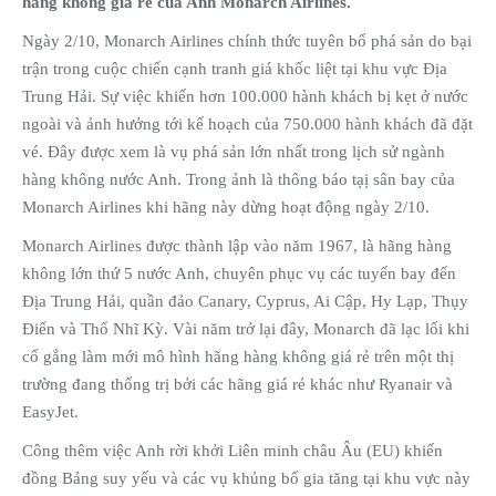
hàng không giá rẻ của Anh Monarch Airlines.
Ngày 2/10, Monarch Airlines chính thức tuyên bố phá sản do bại
trận trong cuộc chiến cạnh tranh giá khốc liệt tại khu vực Địa
Trung Hải. Sự việc khiến hơn 100.000 hành khách bị kẹt ở nước
ngoài và ảnh hưởng tới kế hoạch của 750.000 hành khách đã đặt
vé. Đây được xem là vụ phá sản lớn nhất trong lịch sử ngành
hàng không nước Anh. Trong ảnh là thông báo tạị sân bay của
Monarch Airlines khi hãng này dừng hoạt động ngày 2/10.
Monarch Airlines được thành lập vào năm 1967, là hãng hàng
không lớn thứ 5 nước Anh, chuyên phục vụ các tuyến bay đến
Địa Trung Hải, quần đảo Canary, Cyprus, Ai Cập, Hy Lạp, Thụy
Điển và Thổ Nhĩ Kỳ. Vài năm trở lại đây, Monarch đã lạc lối khi
cố gắng làm mới mô hình hãng hàng không giá rẻ trên một thị
trường đang thống trị bởi các hãng giá rẻ khác như Ryanair và
EasyJet.
Công thêm việc Anh rời khởi Liên minh châu Âu (EU) khiến
đồng Bảng suy yếu và các vụ khủng bố gia tăng tại khu vực này