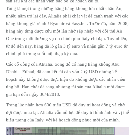
sản sau khi các nhân viên bác bỏ kế hoạch cải tổ.
Từng là một trong những hãng hàng không lớn nhất châu Âu,
nhiều năm trở lại đây, Alitalia phải chật vật để cạnh tranh với các
hàng không giá rẻ như Ryanair và EasyJet . Trước đó, năm 2008,
hãng này từng được cứu một lần nhờ sáp nhập với đối thủ Air
One trong một thương vụ do chính phủ Italy chỉ đạo. Tuy nhiên,
từ đó đến nay, hãng đã lỗ gần 3 tỷ euro và nhận gần 7 tỷ euro từ
chính phủ trong suốt một thập kỷ qua.
Các cổ đông của Alitalia, trong đó có hãng hàng không Abu
Dhabi – Etihad, đã cam kết tái cấp vốn 2 tỷ USD nhưng kế
hoạch này không được thực hiện do không được các nhân viên
ủng hộ. Hạn chót để sang nhượng tài sản của Alitalia mới được
gia hạn đến ngày 30/4/2018.
Trong lúc nhận hơn 600 triệu USD để duy trì hoạt động và chờ
đợi được mua lại, Alitalia vẫn nỗ lực để duy trì hình ảnh và vị thế
biểu tượng của Italy, với kế hoạch đồng phục mới của mình.